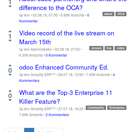
1
difference to the OCA?
about
OCA
Von
•
02.08.18, 07:00
•
5.898
Ansichts
•
0
Kommentar
Video record of the live stream on
1
March 15th
stream
live
video
Von
Administrator
•
02.08.18, 07:00
•
6.309
Ansichts
•
0 Kommentar
odoo Enhanced Community Ed.
0
Von
Simplify-ERP™
•
29.07.18, 12:56
•
7.659
Ansichts
•
4
Kommentars
What are the Top-3 Enterprise 11
0
Killer Feature?
Community
Enterprise
Von
Simplify-ERP™
•
27.07.18, 16:25
•
7.699
Ansichts
•
2 Kommentars