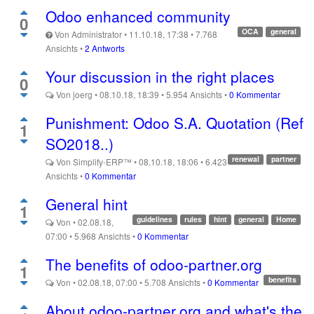
Odoo enhanced community
0
OCA
general
Von
Administrator
•
11.10.18, 17:38
•
7.768
Ansichts
•
2 Antworts
Your discussion in the right places
0
Von
joerg
•
08.10.18, 18:39
•
5.954
Ansichts
•
0 Kommentar
Punishment: Odoo S.A. Quotation (Ref
1
SO2018..)
renewal
partner
Von
Simplify-ERP™
•
08.10.18, 18:06
•
6.423
Ansichts
•
0 Kommentar
General hint
1
guidelines
rules
hint
general
Home
Von
•
02.08.18,
07:00
•
5.968
Ansichts
•
0 Kommentar
The benefits of odoo-partner.org
1
benefits
Von
•
02.08.18, 07:00
•
5.708
Ansichts
•
0 Kommentar
About odoo-partner.org and what's the