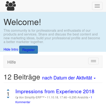
Toggl
navig
Welcome!
This community is for professionals and enthusiasts of our
products and services. Share and discuss the best content and
new marketing ideas, build your professional profile and become
a better marketer together.
Hide Intro
Register
Hilfe
Toggle
navigati
12
Beiträge
nach Datum der Aktivität
Impressions from Experience 2018
1
Von
Simplify-ERP™
•
11.10.18, 17:46
•
6.295
Ansichts
•
1
Kommentar